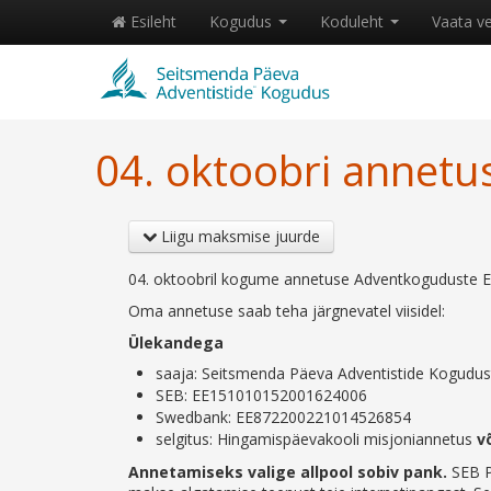
Esileht
Kogudus
Koduleht
Vaata v
04. oktoobri annetu
Liigu maksmise juurde
04. oktoobril kogume annetuse Adventkoguduste Ees
Oma annetuse saab teha järgnevatel viisidel:
Ülekandega
saaja: Seitsmenda Päeva Adventistide Koguduste
SEB: EE151010152001624006
Swedbank: EE872200221014526854
selgitus: Hingamispäevakooli misjoniannetus
v
Annetamiseks valige allpool sobiv pank.
SEB P