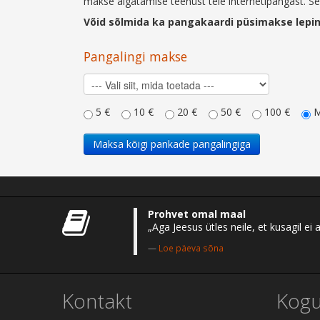
makse algatamise teenust teie internetipangast. S
Võid sõlmida ka pangakaardi püsimakse lepi
Pangalingi makse
5 €
10 €
20 €
50 €
100 €
M
Prohvet omal maal
„Aga Jeesus ütles neile, et kusagil 
Loe päeva sõna
Kontakt
Kog