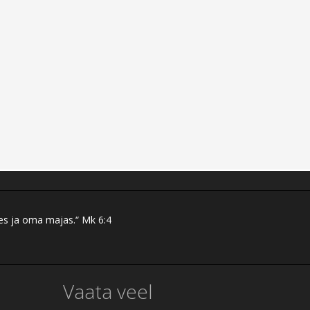
res ja oma majas.“ Mk 6:4
Vaata veel