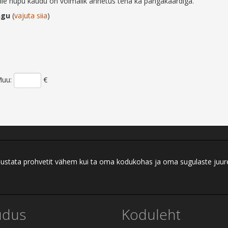
elle nupu kaudu on võimalik annetus teha ka pangakaardiga.
ngu
(
vajuta siia
)
uu:
€
ei austata prohvetit vähem kui ta oma kodukohas ja oma sugulaste juu
udus
Koduleht