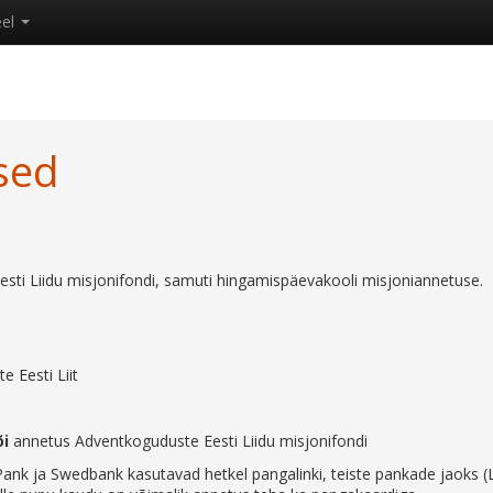
eel
sed
ti Liidu misjonifondi, samuti hingamispäevakooli misjoniannetuse.
 Eesti Liit
õi
annetus Adventkoguduste Eesti Liidu misjonifondi
ank ja Swedbank kasutavad hetkel pangalinki, teiste pankade jaoks 