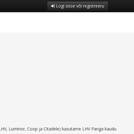
Logi sisse või registreeru
(LHV, Luminor, Coop ja Citadele) kasutame LHV Panga kaudu